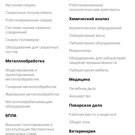
Аргонная сварка
Роботизированные
технологические комплексы
Сварочные полуавтоматы
Химический анализ
Роботизированная сварка
Система оценки сварных
Аналитическое оборудование
соединений
Лабораторные весы
Сварка полимеров
Лабораторное оборудование
Оборудование для сварочных
Микроскопы
постов
Оборудование для лабораторий
Металлообработка
пищевой промышленности
Моделирование и
Лабораторная мебель
проектирования
металлообработки
Медицина
Токарная металлообработка
Лечебное дело
Фрезерная металлообработка
Акушерство
Металлообрабатывающее
Поварское дело
оборудование
Рабочее место учащегося
БПЛА
Общая зона
Внешнее пилотирование и
эксплуатация беспилотных
Ветеринария
воздушных судов