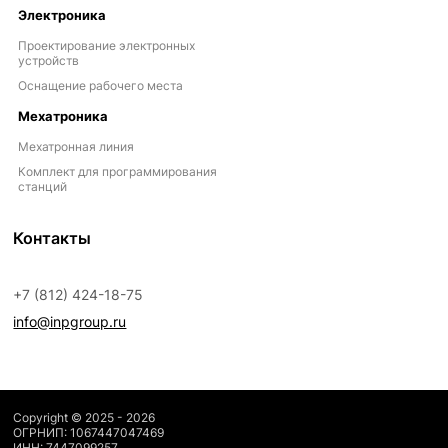
Электроника
Проектирование электронных
устройств
Оснащение рабочего места
Мехатроника
Мехатронная линия
Комплект для программирования
станций
Контакты
+7 (812) 424-18-75
info@inpgroup.ru
Copyright © 2025 - 2026
ОГРНИП: 1067447047469
ИНН: 7447099257