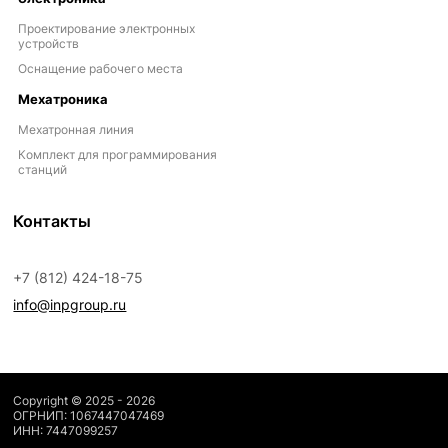
Проектирование электронных
устройств
Оснащение рабочего места
Мехатроника
Мехатронная линия
Комплект для программирования
станций
Контакты
+7 (812) 424-18-75
info@inpgroup.ru
Copyright © 2025 - 2026
ОГРНИП: 1067447047469
ИНН: 7447099257